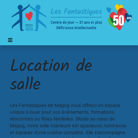
Location de
salle
Les Fantastiques de Magog vous offrent un espace
unique à louer pour vos événements, formations,
rencontres ou fêtes familiales. Située au cœur de
Magog, notre salle intérieure est spacieuse, lumineuse
et équipée d’une cuisine complète. Elle s’accompagne