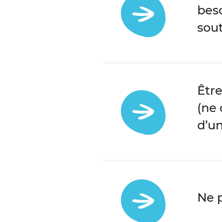
bes
sout
Êtr
(ne 
d’u
Ne 