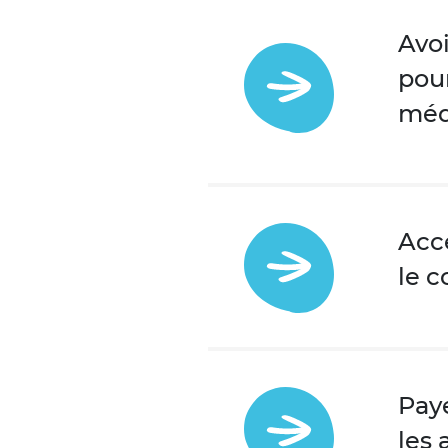
Avoi
pour
médi
Acce
le 
Paye
les 