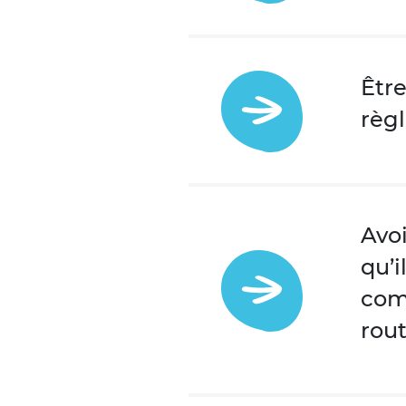
Être
règ
Avoi
qu’
comp
rout