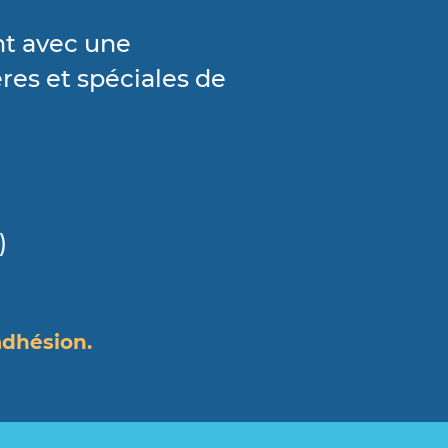
nt avec une
ères et spéciales de
)
adhésion.