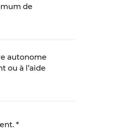
inimum de
ère autonome
t ou à l’aide
nt. *