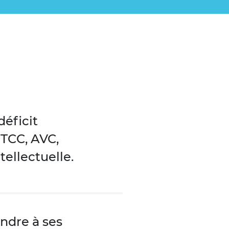
éficit
 TCC, AVC,
tellectuelle.
ondre à ses