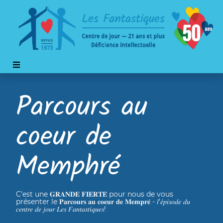
Parcours au
coeur de
Memphré
C'est une 𝐆𝐑𝐀𝐍𝐃𝐄 𝐅𝐈𝐄𝐑𝐓𝐄́ pour nous de vous
présenter le 𝐏𝐚𝐫𝐜𝐨𝐮𝐫𝐬 𝐚𝐮 𝐜𝐨𝐞𝐮𝐫 𝐝𝐞 𝐌𝐞𝐦𝐩𝐫𝐞́ - 𝑙'𝑒́𝑝𝑖𝑠𝑜𝑑𝑒 𝑑𝑢
𝑐𝑒𝑛𝑡𝑟𝑒 𝑑𝑒 𝑗𝑜𝑢𝑟 𝐿𝑒𝑠 𝐹𝑎𝑛𝑡𝑎𝑠𝑡𝑖𝑞𝑢𝑒𝑠!